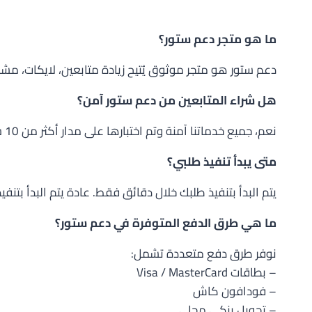
ما هو متجر دعم ستور؟
دعم ستور هو متجر موثوق يُتيح زيادة متابعين، لايكات، م
هل شراء المتابعين من دعم ستور آمن؟
نعم، جميع خدماتنا آمنة وتم اختبارها على مدار أكثر من 10 سنوات من الخبرة. نحرص على تقديم خدمات لا تؤثر على خصوصيتك أو على حسابك بأي شكل.
متى يبدأ تنفيذ طلبي؟
يتم البدأ بتنفيذ طلبك خلال دقائق فقط. عادة يتم البدأ بتنفي
ما هي طرق الدفع المتوفرة في دعم ستور؟
نوفر طرق دفع متعددة تشمل:
– بطاقات Visa / MasterCard
– فودافون كاش
– تحويل بنكي محلي