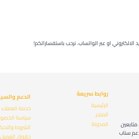
د الالكتروني او عبر الواتساب. نرحب باستفساراتكم!
روابط سريعة
الدعم والسي
الرئيسية
خدمة العملاء
المتجر
سياسة الخصو
المدونة
 متابعين
الشروط والاحك
 دعم سناب
حقوق العميل