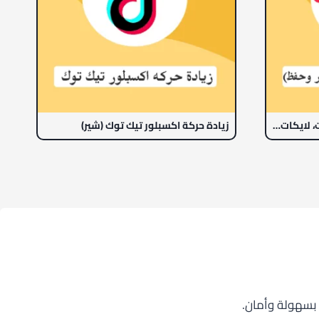
بكج اكسبلور تيك توك (مشاهدات، لايكات، شير، حفظ)
زيادة حركة اكسبلور تيك توك (شير)
 بسهولة وأمان.