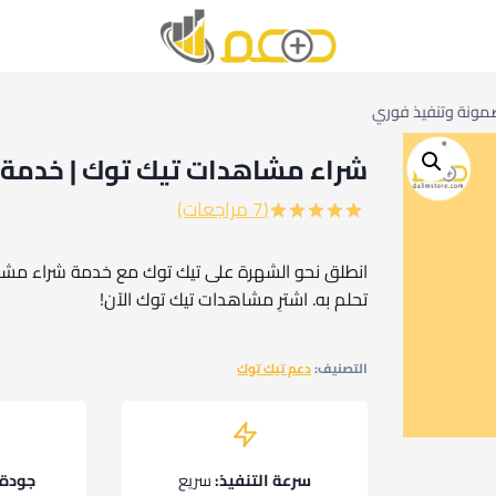
مونة وتنفيذ فوري
شراء مشاهدات تيك توك | خدمة
(
7
مراجعات)
تم التقييم
7
بـ
5.00
من
انطلق نحو الشهرة على تيك توك مع خدمة شراء مشاهد
5 بناءً على
تحلم به. اشترِ مشاهدات تيك توك الآن!
تقييم
عملاء
التصنيف:
دعم تيك توك
سرعة التنفيذ:
سريع
جودة 