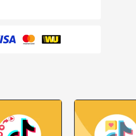
مشاهدات
تيك
توك
|
خدمة
مضمونة
وتنفيذ
فوري